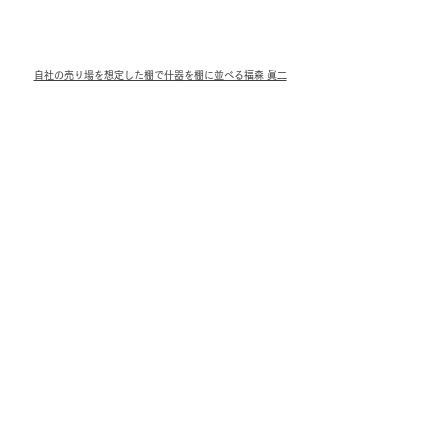
自社の売り場を想定した棚で什器を棚に並べる福森 眞二
株式会社リバティープロ　代表取締
役　福森 眞二
福森眞二は、化粧品の店頭販促什器に特
化した、実績と現場力を兼ね備えた専門
家です。ドラッグストア勤務10年、化粧
品会社での営業5年、印刷会社でのSPツ
ール制作経験を経て、2011年に株式会社
リバティープロを創業。ドラッグスト
ア、バラエティーショップ、百貨店など
の売場を知り尽くし、化粧品ブランドの
世界観を「売れる店頭体験」として形に
する企画・デザイン・製造を手がけてい
ます。