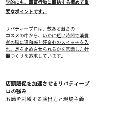
学的にも、購買行動に直結する極めて重
要なポイントです。
リバティープロは、数ある競合の
コスメ
の中から、
いかに短い時間で消費
者の脳に違和感と好奇心のスイッチを入
れ、足を止めさせられるかを意識した
什
器
づくりを追求しています。
店頭販促を加速させるリバティープ
ロの強み
五感を刺激する演出力と現場主義