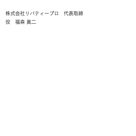
株式会社リバティープロ　代表取締
役　福森 眞二
福森眞二は、化粧品の店頭販促什器に特
化した、実績と現場力を兼ね備えた専門
家です。ドラッグストア勤務10年、化粧
品会社での営業5年、印刷会社でのSPツ
ール制作経験を経て、2011年に株式会社
リバティープロを創業。ドラッグスト
ア、バラエティーショップ、百貨店など
の売場を知り尽くし、化粧品ブランドの
世界観を「売れる店頭体験」として形に
する企画・デザイン・製造を手がけてい
ます。
ただ見た目の良い什器を作るのではな
く、購入者の心理、売場環境、競合商
品、テスター導線、陳列効率まで考え抜
き、ブランドの最後のひと押しを設計す