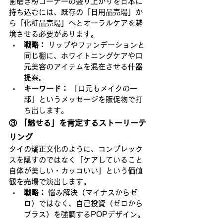
歯磨き粉コーナーの盛り上がりを日本に
持ち込むには、既存の「日用品売場」か
ら「化粧品売場」へとオーラルケアを越
境させる必要があります。
戦略：
 リップやファンデーションと
同じ棚に、ホワイトニングケアや口
元美容のアイテムを混在させる什器
提案。
キーワード：
 「口元もメイクの一
部」というメッセージを販促物で打
ち出します。
③ 「魅せる」を肯定するストーリーテ
リング
タイの矯正文化のように、コンプレック
スを隠すのではなく「ケアしていること
自体が美しい・カッコいい」という価値
観を売場で演出します。
戦略：
 悩み解決（マイナスからゼ
ロ）ではなく、自己投資（ゼロから
プラス）を強調するPOPデザイン。