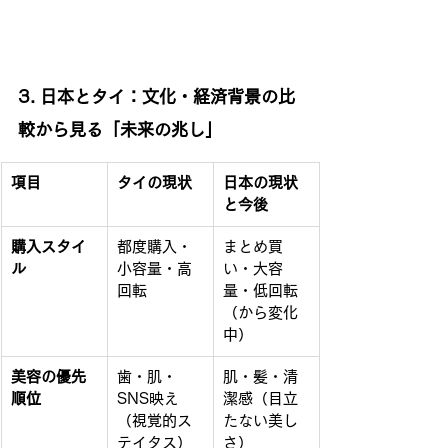
3. 日本とタイ：文化・経済背景の比
較から見る「未来の兆し」
項目
タイの現状
日本の現状
と今後
購入スタイ
都度購入・
まとめ買
ル
小容量・高
い・大容
回転
量・低回転
（から変化
中）
美容の優先
歯・肌・
肌・髪・清
順位
SNS映え
潔感（目立
（視覚的ス
たない美し
テイタス）
さ）