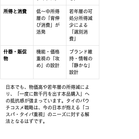
所得と消費
低〜中所得
若年層の可
層の「背伸
処分所得減
び消費」が
少による
活発
「選別消
費」
什器・販促
機能・価格
ブランド維
物
重視の「攻
持・情報の
め」の設計
「静かな」
設計
日本でも、物価高や若年層の所得減によ
り、「一度に数千円を出す本品購入」へ
の抵抗感が強まっています。タイのパウ
チコスメ戦略は、今の日本が抱える「コ
スパ・タイパ重視」のニーズに対する解
法となるはずです。