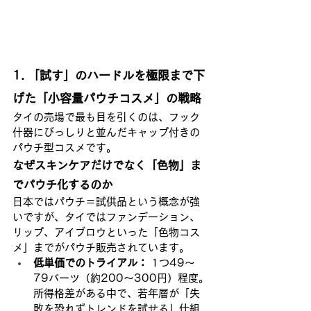
1. 「試す」のハードルを極限まで下
げた「小容量パウチコスメ」の戦略
タイの売場で最も目を引くのは、フック
什器にびっしりと並んだキャップ付きの
パウチ型コスメです。
なぜスキンケアだけでなく「色物」ま
でパウチ化するのか
日本ではパウチ＝試供品という概念が強
いですが、タイではファンデーション、
リップ、アイブロウといった「色物コス
メ」までがパウチ販売されています。
低単価でのトライアル：
 1つ49〜
79バーツ（約200〜300円）程度。
所得格差がある中で、若年層が「失
敗を恐れずトレンドを試せる」仕組