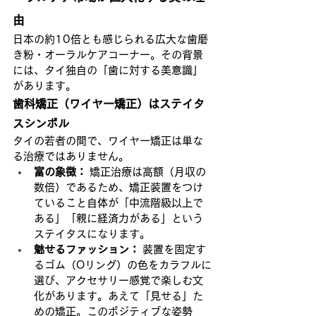
由
日本の約10倍とも感じられる広大な歯磨
き粉・オーラルケアコーナー。その背景
には、タイ独自の「歯に対する美意識」
があります。
歯科矯正（ワイヤー矯正）はステイタ
スシンボル
タイの若者の間で、ワイヤー矯正は単な
る治療ではありません。
富の象徴：
 矯正治療は高額（月収の
数倍）であるため、矯正装置をつけ
ていること自体が「中流階級以上で
ある」「親に経済力がある」という
ステイタスになります。
魅せるファッション：
 装置を固定す
るゴム（Oリング）の色をカラフルに
選び、アクセサリー感覚で楽しむ文
化があります。あえて「見せる」た
めの矯正。このポジティブな姿勢