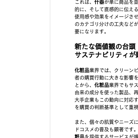
これは、
什器
が単に商品を
的に、そして直感的に伝え
使用感や効果をイメージさせ
のカテゴリ分けの工夫など
要になります。
新たな価値観の台頭
サステナビリティが
化粧品
業界では、クリーン
者の購買行動に大きな影響
とから、
化粧品
業界でもサ
由来の成分を使った製品、
大手企業もこの動向に対応
を購買の判断基準として重
また、個々の肌質やニーズ
ドコスメの普及も顕著です
粧品
を提供するサービスが増