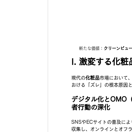
新たな価値：
クリーンビュ
I. 激変する化
現代の
化粧品
市場において
おける「ズレ」の根本原因
デジタル化とOMO（Onl
者行動の深化
SNSやECサイトの普及に
収集し、オンラインとオフラ