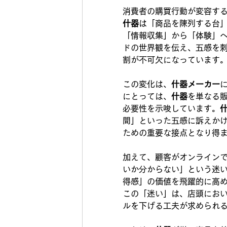
消費者の購買行動が変容す
什器
は「商品を陳列する台
「情報収集」から「体験」
ドの世界観を伝え、五感を
割が不可欠になっています
この変化は、
什器メーカー
にとっては、
什器
を単なる
必要性を示唆しています。
間」といった五感に訴えか
ための重要な接点となり得
加えて、顧客がオンライン
いか分からない」という迷
得感」の価値を飛躍的に高
この「迷い」は、店頭にお
ルを下げる工夫が求められ