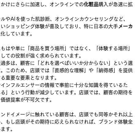
っかけにさらに加速し、オンラインでの
化粧品
購入が急速に拡
ルやAIを使った肌診断、オンラインカウンセリングなど、
しいショッピング体験が普及しており、特に日本の大手
メーカ
強化しています。
はもはや単に「商品を買う場所」ではなく、「体験する場所」
としての役割が強く求められています。
報過多は、顧客に「どれを選べばいいか分からない」という選
す。このため、店頭では「直感的な理解」や「納得感」を提供
する重要な要素となります。
やインフルエンサーの情報で事前に十分な知識を得ているた
みる」という行動が減少しています。店頭では、顧客の期待を
な価値提案が不可欠です。
ランドイメージに触れている顧客は、店頭でも同等かそれ以上
め、もし店頭がその期待に応えられなければ、ブランド体験全
います。