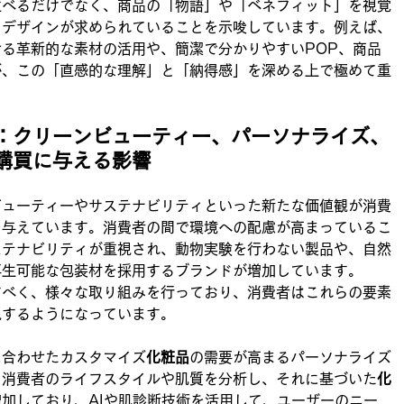
並べるだけでなく、商品の「物語」や「ベネフィット」を視覚
るデザインが求められていることを示唆しています。例えば、
る革新的な素材の活用や、簡潔で分かりやすいPOP、商品
が、この「直感的な理解」と「納得感」を深める上で極めて重
：クリーンビューティー、パーソナライズ、
購買に与える影響
ビューティーやサステナビリティといった新たな価値観が消費
を与えています。消費者の間で環境への配慮が高まっているこ
ステナビリティが重視され、動物実験を行わない製品や、自然
再生可能な包装材を採用するブランドが増加しています。
すべく、様々な取り組みを行っており、消費者はこれらの要素
視するようになっています。
に合わせたカスタマイズ
化粧品
の需要が高まるパーソナライズ
。消費者のライフスタイルや肌質を分析し、それに基づいた
化
加しており、AIや肌診断技術を活用して、ユーザーのニー