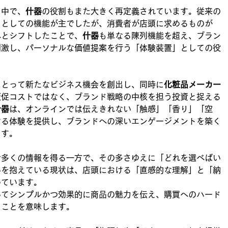
る中で、
什器
の役割もまた大きく再定義されています。従来の
」としての機能が主でしたが、消費者が店頭に求めるものが
へとシフトしたことで、
什器
も単なる陳列機能を超え、ブラン
刺激し、パーソナルな価値提案を行う「体験装置」としての役
。
にとって新たなビジネス機会を創出し、同時に
化粧品メーカー
販促コストではなく、ブランド戦略の中核を担う投資と捉える
什器
は、オンラインでは伝えきれない「触感」「香り」「空
ける体験を提供し、ブランドへの深いエンゲージメントを築く
ます。
で多くの情報を得る一方で、その多さゆえに「どれを選べばい
いを抱えている現状は、店頭における「直感的な理解」と「納
めています。
いてシンプルかつ効果的に商品の魅力を伝え、購買へのハード
ることを意味します。